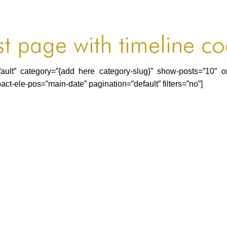
st page with timeline c
”default” category=”{add here category-slug}” show-posts=”1
act-ele-pos=”main-date” pagination=”default” filters=”no”]