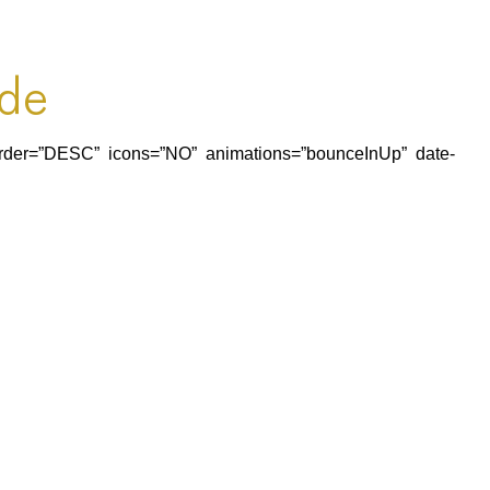
ode
0″ order=”DESC” icons=”NO” animations=”bounceInUp” date-