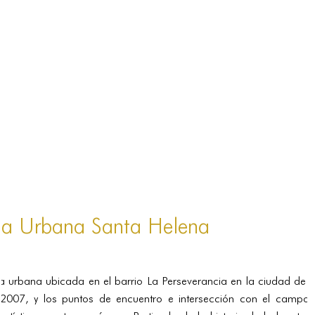
PORTFOLIO
TWO COLUMNS GRID
THREE COLUMNS GRID
FOUR COLUMNS GRID
PORTFOLIO
TWO COLUMNS GRID
THREE COLUMNS GRID
FOUR COLUMNS GRID
ta Urbana Santa Helena
BLOG
BLOG MASONRY
a urbana ubicada en el barrio La Perseverancia en la ciudad de 
BLOG SIDEBAR
2007, y los puntos de encuentro e intersección con el campo 